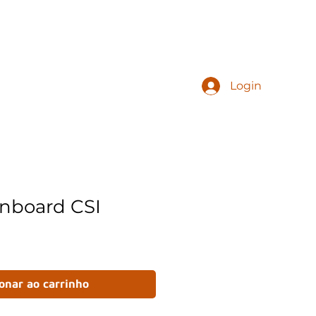
1
Fique Sabendo
Login
nboard CSI
ionar ao carrinho