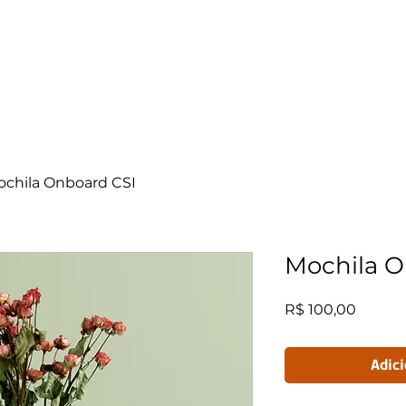
Soluções
Clientes
Contato
SGI
ISO 900
chila Onboard CSI
Mochila O
Preço
R$ 100,00
Adic